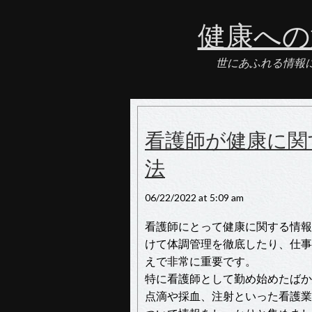
健康への
世にあふれる情報
看護師が健康に関
法
06/22/2022 at 5:09 am
看護師にとって健康に関する情報
けて体調管理を徹底したり、仕事
えで非常に重要です。
特に看護師として勤め始めたばか
点滴や採血、注射といった看護業