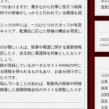
ょう。
る方
つかありますが、働きながら仕事に役立つ知識
重要
内での研修がしっかりと行われている職場を就
ニックの中には、一人ひとりのスタッフが有意
キャリア、配属先に応じた研修の機会を用意し
つなが
ヘルス
のが難しい人は、医療や看護に関する最新情報
読したり、自主的に看護師を対象としたセミナ
しょう。
師が登録しているポータルサイトやSNSの中に
る情報を得られるものもあり、お金を掛けずに
つな
たりです。
仕事
悩んでいることがあれば、勤務先の医師や同僚
健康
精通した就職情報会社のサイトを閲覧したりす
分野
変革
支援