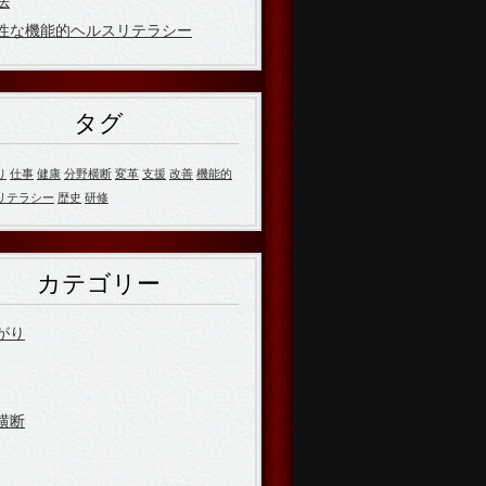
法
性な機能的ヘルスリテラシー
タグ
り
仕事
健康
分野横断
変革
支援
改善
機能的
リテラシー
歴史
研修
カテゴリー
がり
横断