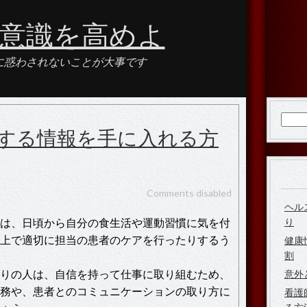
意識を高めよ
に惑わされないことが大事です
検
する情報を手に入れる方
索:
Comments disabled
ヘル
は、日頃から自分の食生活や運動習慣に気を付
り
上で適切に担当の患者のケアを行ったりするう
健康
割
りの人は、自信を持って仕事に取り組むため、
意外
務や、患者とのコミュニケーションの取り方に
看護